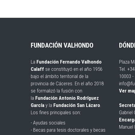
FUNDACIÓN VALHONDO
DÓND
La
Fundación Fernando Valhondo
Plaza M
Calaff
se constituyó en el año 1956
Tel. +3
bajo el ámbito territorial de la
10003 -
provincia de Cáceres. En el año 2018
info@fu
se formalizó la fusión con
Ver ma
la
Fundación Antonio Rodríguez
García
y la
Fundación San Lázaro
.
Secreta
Los fines principales son:
Gabriel 
Encarga
- Ayudas sociales
Manuel 
- Becas para tesis doctorales y becas