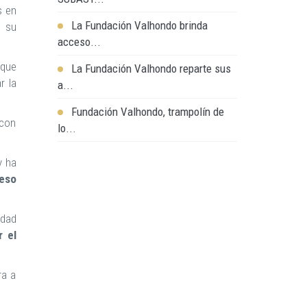
s en
La Fundación Valhondo brinda
o su
acceso...
 que
La Fundación Valhondo reparte sus
r la
a...
Fundación Valhondo, trampolín de
 con
lo...
y ha
ceso
idad
r el
ra a