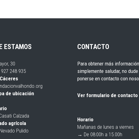
E ESTAMOS
CONTACTO
ayor, 30
Para obtener más información
4 927 248 935
simplemente saludar, no dude
Cáceres
ponerse en
contacto
con noso
ndacionvalhondo.org
pa de ubicación
Ver formulario de contacto
rio
Casati Calzada
Horario
do agrícola
Mañanas de lunes a viernes
Nevado Pulido
→ De 08:00h a 15.00h