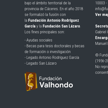
bajo el ámbito territorial de la
10003 -
provincia de Cáceres. En el año 2018
info@fu
se formalizó la fusión con
Ver ma
la
Fundación Antonio Rodríguez
García
y la
Fundación San Lázaro
.
Secreta
Los fines principales son:
Gabriel 
Encarga
- Ayudas sociales
Manuel 
- Becas para tesis doctorales y becas
de formación o investigación
© Funda
- Legado Antonio Rodríguez García
(1956-2
- Legado San Lázaro
No repro
consent