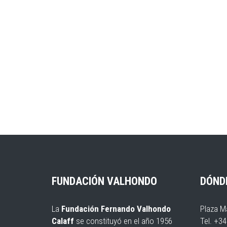
FUNDACIÓN VALHONDO
DÓND
La
Fundación Fernando Valhondo
Plaza M
Calaff
se constituyó en el año 1956
Tel. +3