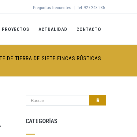
Preguntas frecuentes
Tel. 927 248 935
|
PROYECTOS
ACTUALIDAD
CONTACTO
E DE TIERRA DE SIETE FINCAS RÚSTICAS
Formulario de búsqueda
CATEGORÍAS
A