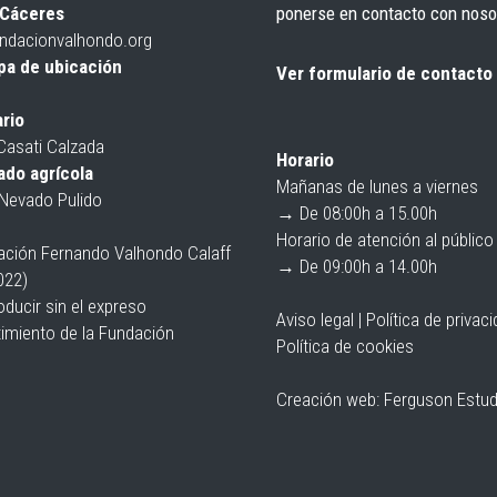
Cáceres
ponerse en
contacto
con noso
ndacionvalhondo.org
pa de ubicación
Ver formulario de contacto
rio
Casati Calzada
Horario
do agrícola
Mañanas de lunes a viernes
Nevado Pulido
→ De 08:00h a 15.00h
Horario de atención al público
ción Fernando Valhondo Calaff
→ De 09:00h a 14.00h
022)
ducir sin el expreso
Aviso legal
|
Política de privac
imiento de la Fundación
Política de cookies
Creación web:
Ferguson Estud